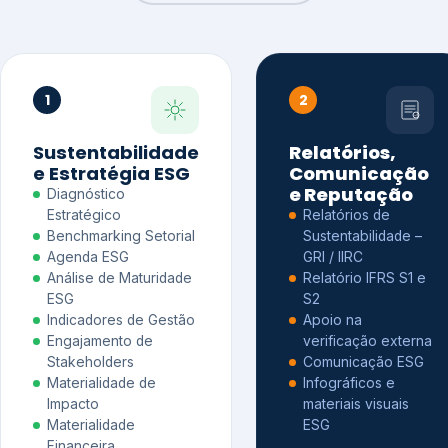
1
2
Sustentabilidade
Relatórios,
e Estratégia ESG
Comunicação
e Reputação
Diagnóstico
Estratégico
Relatórios de
Benchmarking Setorial
Sustentabilidade –
Agenda ESG
GRI / IIRC
Análise de Maturidade
Relatório IFRS S1 e
ESG
S2
Indicadores de Gestão
Apoio na
Engajamento de
verificação externa
Stakeholders
Comunicação ESG
Materialidade de
Infográficos e
Impacto
materiais visuais
Materialidade
ESG
Financeira