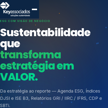
SISTEMAS DE GESTÃO OTIMIZADOS E INTEGRADOS
Conformidade que
protege seu
negócio.
Índices de Mercado
Mudanças Climáticas
Consultoria, auditoria e treinamentos em ISO 27001,
Reputação e Cadeia
ISO 27701, ISO 42001, ISO 37001, ISO 9001, ISO
Reporte Regulatório
14001, ISO 45001, ONA e PNQ — Gestão de
resíduos sólidos (PGRS/PMGRS).