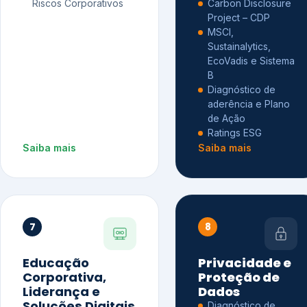
Riscos Corporativos
Carbon Disclosure
Project – CDP
MSCI,
Sustainalytics,
EcoVadis e Sistema
B
Diagnóstico de
aderência e Plano
de Ação
Ratings ESG
Saiba mais
Saiba mais
7
8
Educação
Privacidade e
Corporativa,
Proteção de
Liderança e
Dados
Soluções Digitais
Diagnóstico de