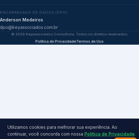
ENCARREGADO DE DADOS (DPO)
Anderson Medeiros
dpo@keyassociados.com.br
©
2026
Keyassociados Consultoria. Todos os direitos reservados.
Política de Privacidade
Termos de Uso
Utilizamos cookies para melhorar sua experiência. Ao
continuar, você concorda com nossa
Política de Privacidade
.