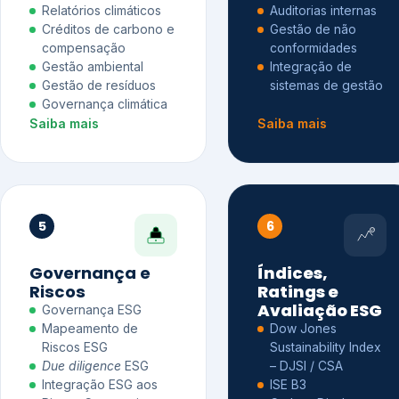
Relatórios climáticos
Auditorias internas
Créditos de carbono e
Gestão de não
compensação
conformidades
Gestão ambiental
Integração de
Gestão de resíduos
sistemas de gestão
Governança climática
Saiba mais
Saiba mais
5
6
Governança e
Índices,
Riscos
Ratings e
Avaliação ESG
Governança ESG
Mapeamento de
Dow Jones
Riscos ESG
Sustainability Index
Due diligence
ESG
– DJSI / CSA
Integração ESG aos
ISE B3