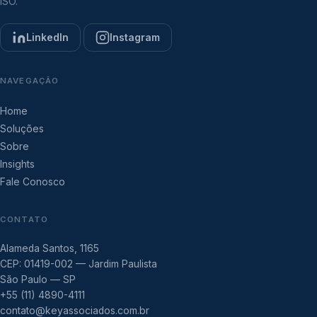
ISO.
LinkedIn
Instagram
NAVEGAÇÃO
Home
Soluções
Sobre
Insights
Fale Conosco
CONTATO
Alameda Santos, 1165
CEP: 01419-002 — Jardim Paulista
São Paulo — SP
+55 (11) 4890-4111
contato@keyassociados.com.br