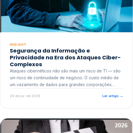
INSIGHT
Segurança da Informação e
Privacidade na Era dos Ataques Ciber-
Complexos
Ataques cibernéticos não são mais um risco de TI — são
um risco de continuidade de negócio. O custo médio de
um vazamento de dados para grandes corporações
ultrapassa a casa dos milhões, sem contar o dano
29 de jul. de 2026
Ler artigo
→
reputacional e o risco regulatório junto a órgãos como a
ANPD.