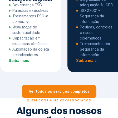
Governança ESG
adequação à LGPD
Palestras executivas
ISO 27001 –
Treinamentos ESG
in
Segurança da
company
Informação
Workshops
de
Políticas, controles
sustentabilidade
e riscos
Capacitação em
cibernéticos
mudanças climáticas
Treinamentos em
Automação da coleta
Segurança da
de indicadores
Informação
Saiba mais
Saiba mais
Ver todos os serviços completos
QUEM CONFIA NA KEYASSOCIADOS
Alguns dos nossos