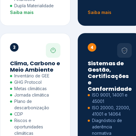
Dupla Materialidade
Saiba mais
Saiba mais
3
4
Clima, Carbono e
Sistemas de
Meio Ambiente
Gestão,
Certificações
Inventário de GEE
e
GHG Protocol
Conformidade
Metas climáticas
Jornada climática
ISO 9001, 14001 e
Plano de
45001
descarbonização
ISO 20000, 22000,
CDP
41001 e 14064
Riscos e
Diagnóstico de
oportunidades
aderência
climáticas
normativa