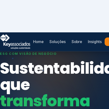
Home
Soluções
Sobre
Insights
SISTEMAS DE GESTÃO OTIMIZADOS E INTEGRADOS
Conformidad
que
protege seu
Índices de Mercado
negócio.
Mudanças Climáticas
Reputação e Cadeia
Reporte Regulatório
Consultoria, auditoria e treinamentos em ISO 2