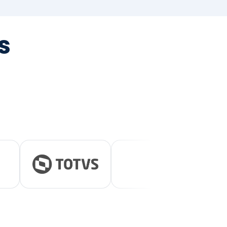
tegrada
vernança e ESG.