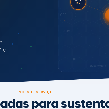
O
síduos
SBTi
Stakeholders
NOSSOS SERVIÇOS
radas para sustenta
ão e conformidade
, transparência,
.