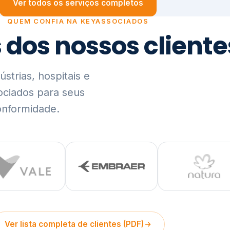
trias, hospitais e
ociados para seus
onformidade.
Ver lista completa de clientes (PDF)
Visão Holística e In
01
O Elo entre Estratégia, Go