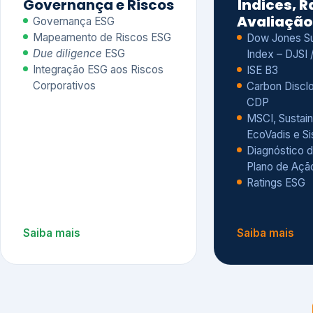
CDP
MSCI, Sustain
EcoVadis e S
Diagnóstico d
Plano de Açã
Ratings ESG
Saiba mais
Saiba mais
Alguns