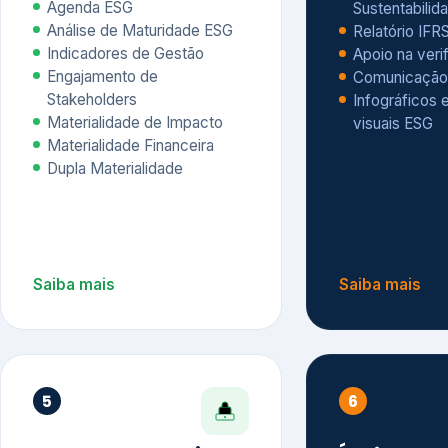
Materialidade Financeira
Dupla Materialidade
Saiba mais
Saiba mais
5
6
Governança e Riscos
Índices, R
Avaliação
Governança ESG
Mapeamento de Riscos ESG
Dow Jones Sus
Due diligence
ESG
Index – DJSI 
Integração ESG aos Riscos
ISE B3
Corporativos
Carbon Disclo