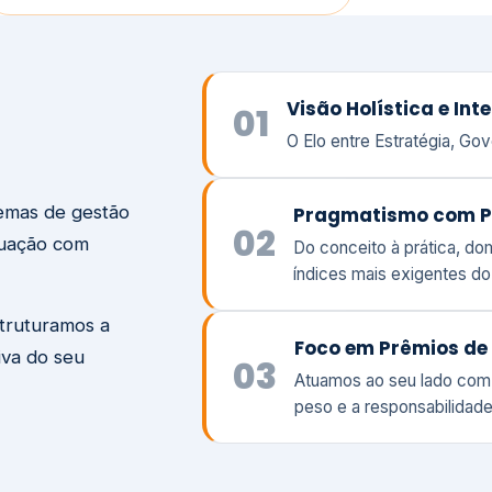
temas de gestão
Pragmatismo com P
02
tuação com
Do conceito à prática, d
índices mais exigentes d
struturamos a
Foco em Prêmios de 
iva do seu
03
Atuamos ao seu lado com
peso e a responsabilidade
Visão
Va
Clique aqui →