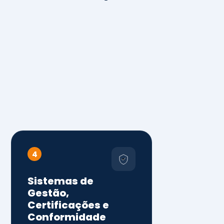
4
Sistemas de
Gestão,
Certificações e
Conformidade
ISO 9001, 14001 e 45001
ISO 20000, 22000, 41001 e
14064
Diagnóstico de aderência
normativa
Auditorias internas