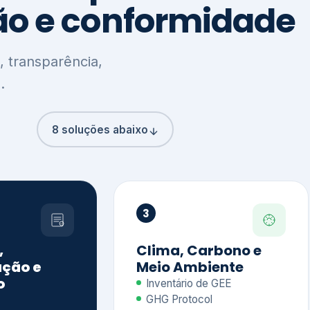
8 soluções abaixo
3
,
Clima, Carbono e
ção e
Meio Ambiente
o
Inventário de GEE
GHG Protocol
Metas climáticas
de – GRI / IIRC
Jornada climática
S S1 e S2
Plano de descarbonização
ficação externa
CDP
 ESG
Riscos e oportunidades
e materiais
climáticas