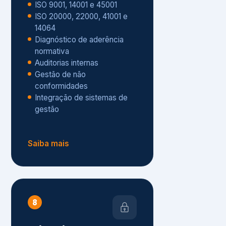
Gestão de não
conformidades
Integração de sistemas de
gestão
Saiba mais
8
Privacidade e
Proteção de Dados
Diagnóstico de adequação à
LGPD
ISO 27001 – Segurança da
Informação