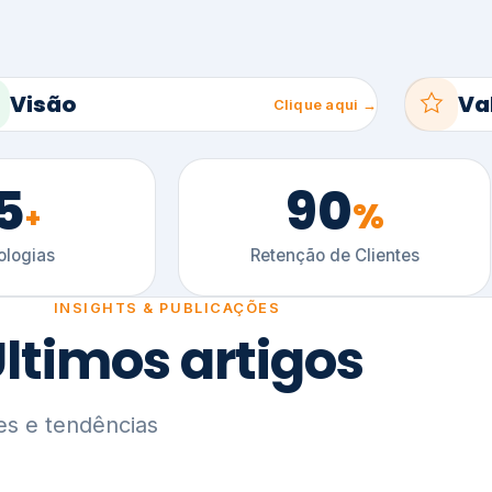
5
90
%
+
logias
Retenção de Clientes
INSIGHTS & PUBLICAÇÕES
ltimos artigos
es e tendências