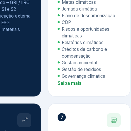
Relatórios climáticos
Créditos de carbono e
compensação
Gestão ambiental
Gestão de resíduos
Governança climática
Saiba mais
7
atings e
Educação
 ESG
Corporativa,
Liderança e
tainability
Soluções Digitais
/ CSA
Governança ESG
sure Project –
Palestras executivas