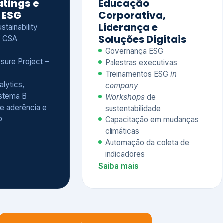
Treinamentos ESG
in
alytics,
company
istema B
Workshops
de
e aderência e
sustentabilidade
o
Capacitação em mudanças
climáticas
Automação da coleta de
indicadores
Saiba mais
Ver todos os serviços completos
QUEM CONFIA NA KEYASSOCIADOS
 dos nossos cliente