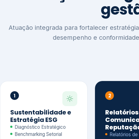
1
2
Sustentabilidade e
Relatórios
Estratégia ESG
Comunica
Reputaçã
Diagnóstico Estratégico
Benchmarking Setorial
Relatórios de
Agenda ESG
Sustentabilida
Análise de Maturidade ESG
Relatório IFR
Indicadores de Gestão
Apoio na veri
Engajamento de
Comunicação
Stakeholders
Infográficos 
Materialidade de Impacto
visuais ESG