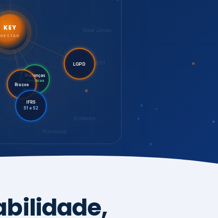
LGPD
Mudanças
Riscos
Climáticas
IFRS
S1 e S2
EcoVadis
Processos
bilidade,