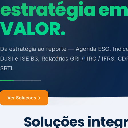
ISO 27701, ISO 42001, ISO 37001, ISO 9001, IS
14001, ISO 45001, ONA e PNQ — Gestão de re
sólidos (PGRS/PMGRS).
Ver Soluções
Soluções integ
gest
Atuação integrada para fortalecer estratégia
desempenho e conformidade