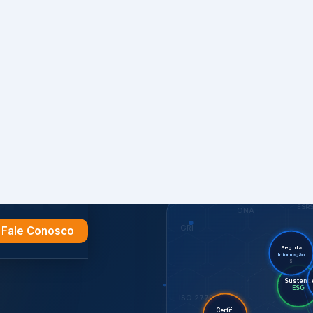
Fale Conosco
e
ESR
ONA
GRI
Seg. da
Informação
SI
Su
Audi
Certif.
ISO 27701
ISO
CDP
7001,
GHG