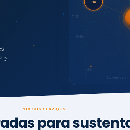
O
síduos
SBTi
Stakeholders
NOSSOS SERVIÇOS
radas para sustenta
ão e conformidade
, transparência,
.