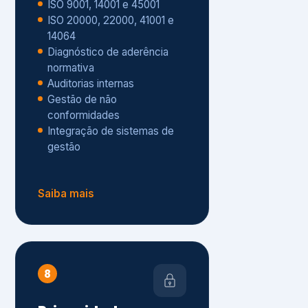
Gestão de não
conformidades
Integração de sistemas de
gestão
Saiba mais
8
Privacidade e
Proteção de Dados
Diagnóstico de adequação à
LGPD
ISO 27001 – Segurança da
Informação