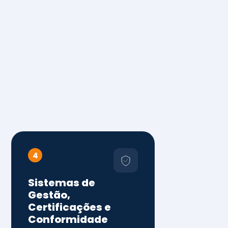
4
Sistemas de
Gestão,
Certificações e
Conformidade
ISO 9001, 14001 e 45001
ISO 20000, 22000, 41001 e
14064
Diagnóstico de aderência
normativa
Auditorias internas