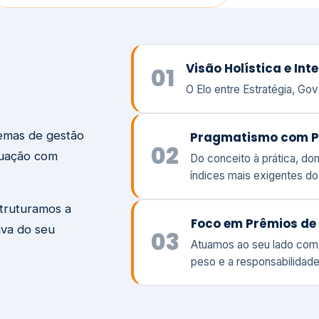
temas de gestão
Pragmatismo com P
02
tuação com
Do conceito à prática, d
índices mais exigentes d
struturamos a
Foco em Prêmios de 
iva do seu
03
Atuamos ao seu lado com
peso e a responsabilidade
Visão
Va
Clique aqui →