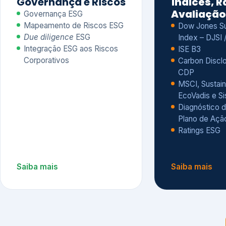
CDP
MSCI, Sustain
EcoVadis e S
Diagnóstico d
Plano de Açã
Ratings ESG
Saiba mais
Saiba mais
Alguns