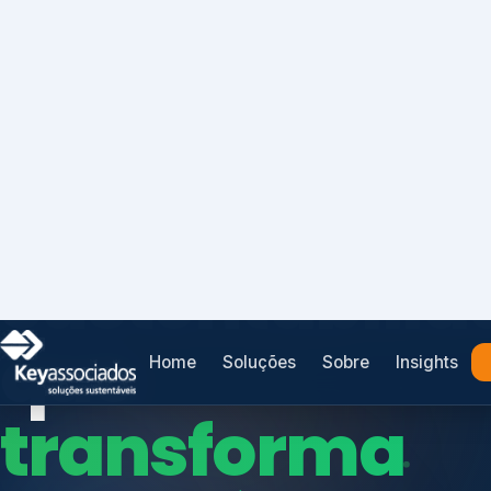
Home
Soluções
Sobre
Insights
SISTEMAS DE GESTÃO OTIMIZADOS E INTEGRADOS
Conformidad
que
protege seu
Índices de Mercado
negócio.
Mudanças Climáticas
Reputação e Cadeia
Reporte Regulatório
Consultoria, auditoria e treinamentos em ISO 2