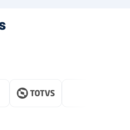
tegrada
vernança e ESG.