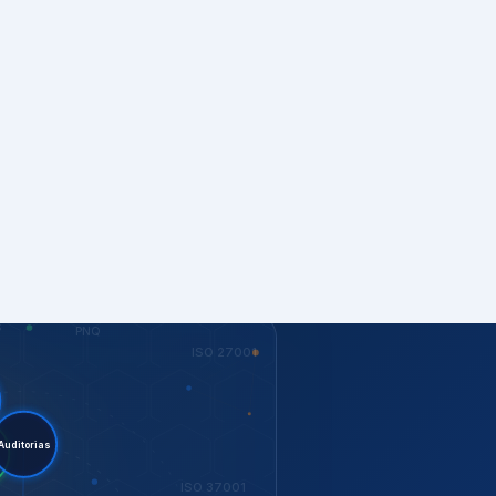
S
PNQ
ISO 27001
stent.
torias
ESG
ISO 37001
KEY
Dow Jones
GESTÃO
ISO 14001