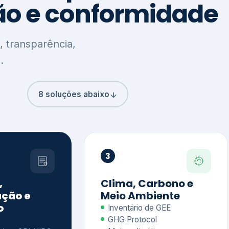
8 soluções abaixo
3
,
Clima, Carbono e
ção e
Meio Ambiente
o
Inventário de GEE
GHG Protocol
Metas climáticas
de – GRI / IIRC
Jornada climática
S S1 e S2
Plano de descarbonização
ficação externa
CDP
 ESG
Riscos e oportunidades
e materiais
climáticas