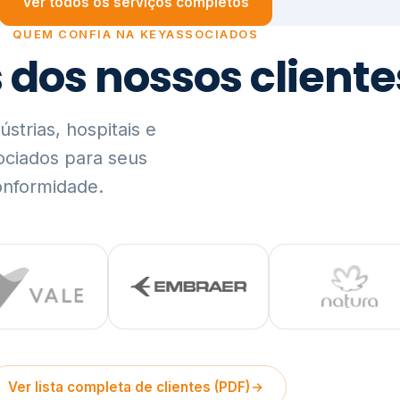
trias, hospitais e
ociados para seus
onformidade.
Ver lista completa de clientes (PDF)
Visão Holística e In
01
O Elo entre Estratégia, Go