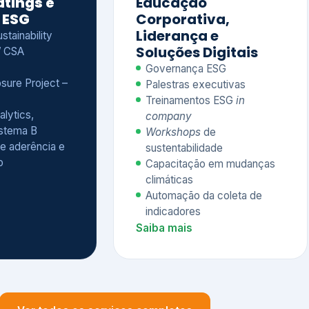
Treinamentos ESG
in
alytics,
company
istema B
Workshops
de
e aderência e
sustentabilidade
o
Capacitação em mudanças
climáticas
Automação da coleta de
indicadores
Saiba mais
Ver todos os serviços completos
QUEM CONFIA NA KEYASSOCIADOS
 dos nossos cliente