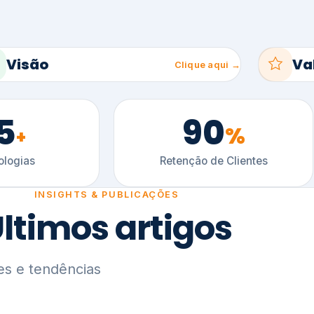
5
90
%
+
logias
Retenção de Clientes
INSIGHTS & PUBLICAÇÕES
ltimos artigos
es e tendências