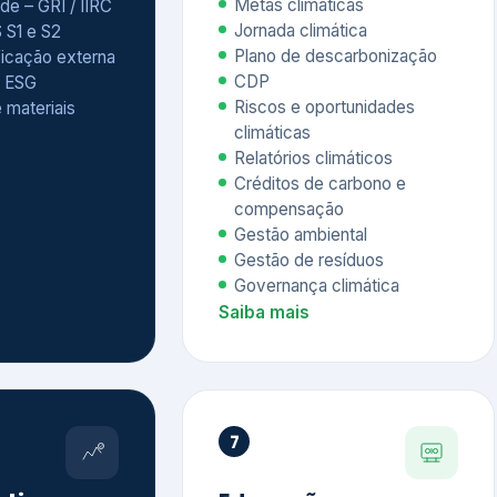
Relatórios climáticos
Créditos de carbono e
compensação
Gestão ambiental
Gestão de resíduos
Governança climática
Saiba mais
7
atings e
Educação
 ESG
Corporativa,
Liderança e
tainability
Soluções Digitais
/ CSA
Governança ESG
sure Project –
Palestras executivas