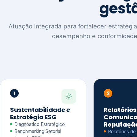
1
2
Sustentabilidade e
Relatórios
Estratégia ESG
Comunica
Reputaçã
Diagnóstico Estratégico
Benchmarking Setorial
Relatórios de
Agenda ESG
Sustentabilida
Análise de Maturidade ESG
Relatório IFR
Indicadores de Gestão
Apoio na veri
Engajamento de
Comunicação
Stakeholders
Infográficos 
Materialidade de Impacto
visuais ESG