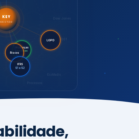
LGPD
Riscos
Mudanças
Climáticas
IFRS
S1 e S2
EcoVadis
Processos
bilidade,