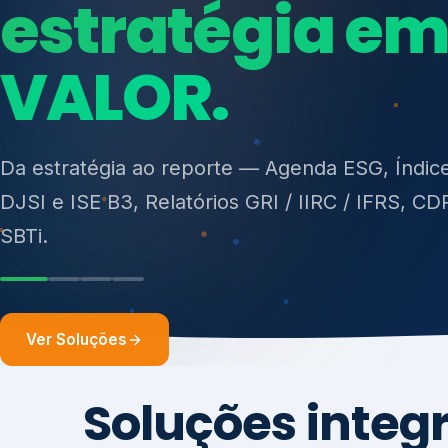
ISO 27701, ISO 42001, ISO 37001, ISO 9001, IS
14001, ISO 45001, ONA e PNQ — Gestão de re
sólidos (PGRS/PMGRS).
Ver Soluções
Soluções integ
gest
Atuação integrada para fortalecer estratégia
desempenho e conformidade