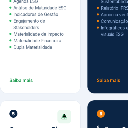
Materialidade Financeira
Dupla Materialidade
Saiba mais
Saiba mais
5
6
Governança e Riscos
Índices, R
Avaliação
Governança ESG
Mapeamento de Riscos ESG
Dow Jones Sus
Due diligence
ESG
Index – DJSI 
Integração ESG aos Riscos
ISE B3
Corporativos
Carbon Disclo