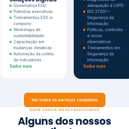
Governança ESG
adequação à LGPD
Palestras executivas
ISO 27001 –
Treinamentos ESG
in
Segurança da
company
Informação
Workshops
de
Políticas, controles
sustentabilidade
e riscos
Capacitação em
cibernéticos
mudanças climáticas
Treinamentos em
Automação da coleta
Segurança da
de indicadores
Informação
Saiba mais
Saiba mais
Ver todos os serviços completos
QUEM CONFIA NA KEYASSOCIADOS
Alguns dos nossos