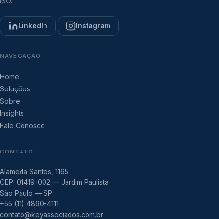
ISO.
LinkedIn
Instagram
NAVEGAÇÃO
Home
Soluções
Sobre
Insights
Fale Conosco
CONTATO
Alameda Santos, 1165
CEP: 01419-002 — Jardim Paulista
São Paulo — SP
+55 (11) 4890-4111
contato@keyassociados.com.br