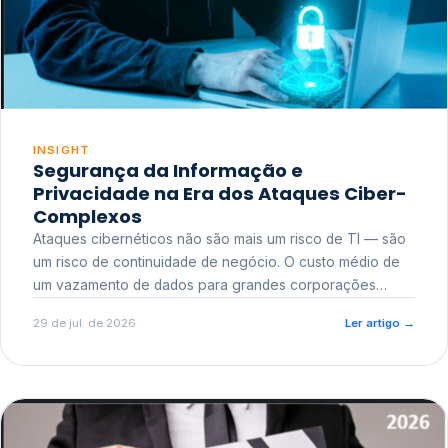
INSIGHT
Segurança da Informação e
Privacidade na Era dos Ataques Ciber-
Complexos
Ataques cibernéticos não são mais um risco de TI — são
um risco de continuidade de negócio. O custo médio de
um vazamento de dados para grandes corporações
ultrapassa a casa dos milhões, sem contar o dano
29 de jul. de 2026
Ler artigo
→
reputacional e o risco regulatório junto a órgãos como a
ANPD.