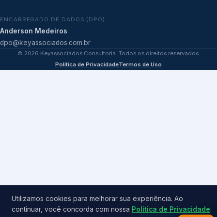
ENCARREGADO DE DADOS (DPO)
Anderson Medeiros
dpo@keyassociados.com.br
©
2026
Keyassociados Consultoria. Todos os direitos reservados.
Política de Privacidade
Termos de Uso
Utilizamos cookies para melhorar sua experiência. Ao
continuar, você concorda com nossa
Política de Privacidade
.