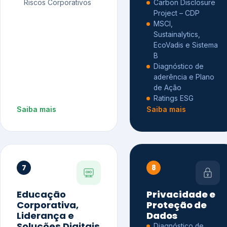
Riscos Corporativos
Carbon Disclosure
Project – CDP
MSCI,
Sustainalytics,
EcoVadis e Sistema
B
Diagnóstico de
aderência e Plano
de Ação
Ratings ESG
Saiba mais
Saiba mais
7
8
Educação
Privacidade e
Corporativa,
Proteção de
Liderança e
Dados
Soluções Digitais
Diagnóstico de