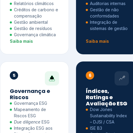
Relatórios climáticos
Auditorias internas
Créditos de carbono e
Gestão de não
compensação
conformidades
Gestão ambiental
Integração de
Gestão de resíduos
sistemas de gestão
Governança climática
Saiba mais
Saiba mais
5
6
Governança e
Índices,
Riscos
Ratings e
Avaliação ESG
Governança ESG
Mapeamento de
Dow Jones
Riscos ESG
Sustainability Index
Due diligence
ESG
– DJSI / CSA
Integração ESG aos
ISE B3