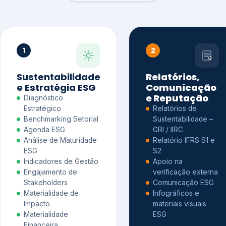
1
2
Sustentabilidade
Relatórios,
e Estratégia ESG
Comunicação
e Reputação
Diagnóstico
Estratégico
Relatórios de
Benchmarking Setorial
Sustentabilidade –
Agenda ESG
GRI / IIRC
Análise de Maturidade
Relatório IFRS S1 e
ESG
S2
Indicadores de Gestão
Apoio na
Engajamento de
verificação externa
Stakeholders
Comunicação ESG
Materialidade de
Infográficos e
Impacto
materiais visuais
Materialidade
ESG
Financeira