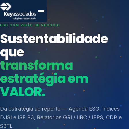
SISTEMAS DE GESTÃO OTIMIZADOS E INTEGRADOS
Conformidade que
protege seu
negócio.
Índices de Mercado
Mudanças Climáticas
Consultoria, auditoria e treinamentos em ISO 27001,
Reputação e Cadeia
ISO 27701, ISO 42001, ISO 37001, ISO 9001, ISO
Reporte Regulatório
14001, ISO 45001, ONA e PNQ — Gestão de
resíduos sólidos (PGRS/PMGRS).