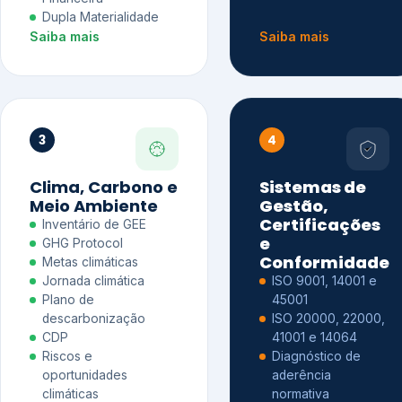
Dupla Materialidade
Saiba mais
Saiba mais
3
4
Clima, Carbono e
Sistemas de
Meio Ambiente
Gestão,
Certificações
Inventário de GEE
e
GHG Protocol
Conformidade
Metas climáticas
Jornada climática
ISO 9001, 14001 e
Plano de
45001
descarbonização
ISO 20000, 22000,
CDP
41001 e 14064
Riscos e
Diagnóstico de
oportunidades
aderência
climáticas
normativa