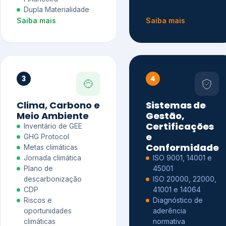
Dupla Materialidade
Saiba mais
Saiba mais
3
4
Clima, Carbono e
Sistemas de
Meio Ambiente
Gestão,
Certificações
Inventário de GEE
e
GHG Protocol
Conformidade
Metas climáticas
Jornada climática
ISO 9001, 14001 e
Plano de
45001
descarbonização
ISO 20000, 22000,
CDP
41001 e 14064
Riscos e
Diagnóstico de
oportunidades
aderência
climáticas
normativa