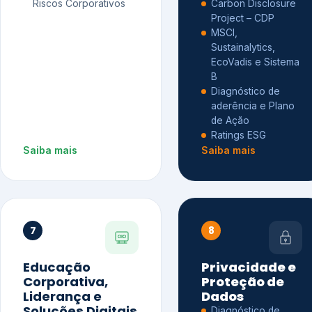
Riscos Corporativos
Carbon Disclosure
Project – CDP
MSCI,
Sustainalytics,
EcoVadis e Sistema
B
Diagnóstico de
aderência e Plano
de Ação
Ratings ESG
Saiba mais
Saiba mais
7
8
Educação
Privacidade e
Corporativa,
Proteção de
Liderança e
Dados
Soluções Digitais
Diagnóstico de