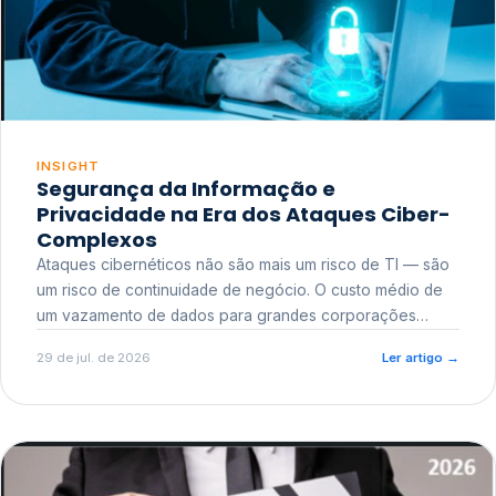
INSIGHT
Segurança da Informação e
Privacidade na Era dos Ataques Ciber-
Complexos
Ataques cibernéticos não são mais um risco de TI — são
um risco de continuidade de negócio. O custo médio de
um vazamento de dados para grandes corporações
ultrapassa a casa dos milhões, sem contar o dano
29 de jul. de 2026
Ler artigo
→
reputacional e o risco regulatório junto a órgãos como a
ANPD.