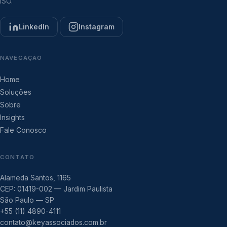
ISO.
LinkedIn
Instagram
NAVEGAÇÃO
Home
Soluções
Sobre
Insights
Fale Conosco
CONTATO
Alameda Santos, 1165
CEP: 01419-002 — Jardim Paulista
São Paulo — SP
+55 (11) 4890-4111
contato@keyassociados.com.br