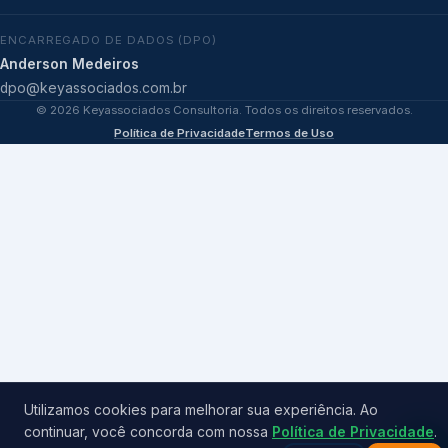
ENCARREGADO DE DADOS (DPO)
Anderson Medeiros
dpo@keyassociados.com.br
©
2026
Keyassociados Consultoria. Todos os direitos reservados.
Política de Privacidade
Termos de Uso
Utilizamos cookies para melhorar sua experiência. Ao
continuar, você concorda com nossa
Política de Privacidade
.