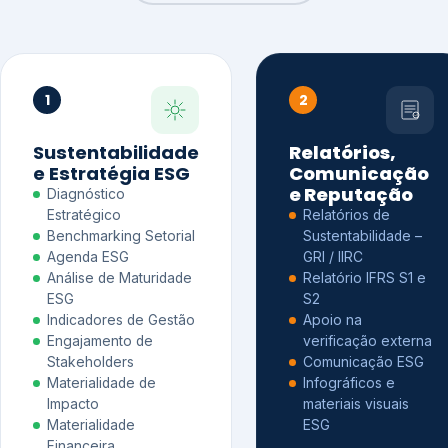
1
2
Sustentabilidade
Relatórios,
e Estratégia ESG
Comunicação
e Reputação
Diagnóstico
Estratégico
Relatórios de
Benchmarking Setorial
Sustentabilidade –
Agenda ESG
GRI / IIRC
Análise de Maturidade
Relatório IFRS S1 e
ESG
S2
Indicadores de Gestão
Apoio na
Engajamento de
verificação externa
Stakeholders
Comunicação ESG
Materialidade de
Infográficos e
Impacto
materiais visuais
Materialidade
ESG
Financeira