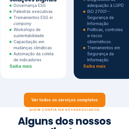
Governança ESG
adequação à LGPD
Palestras executivas
ISO 27001 –
Treinamentos ESG
in
Segurança da
company
Informação
Workshops
de
Políticas, controles
sustentabilidade
e riscos
Capacitação em
cibernéticos
mudanças climáticas
Treinamentos em
Automação da coleta
Segurança da
de indicadores
Informação
Saiba mais
Saiba mais
Ver todos os serviços completos
QUEM CONFIA NA KEYASSOCIADOS
Alguns dos nossos