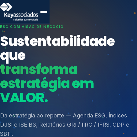
SISTEMAS DE GESTÃO OTIMIZADOS E INTEGRADOS
Conformidade que
protege seu
negócio.
Índices de Mercado
Mudanças Climáticas
Consultoria, auditoria e treinamentos em ISO 27001,
Reputação e Cadeia
ISO 27701, ISO 42001, ISO 37001, ISO 9001, ISO
Reporte Regulatório
14001, ISO 45001, ONA e PNQ — Gestão de
resíduos sólidos (PGRS/PMGRS).