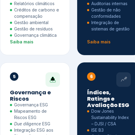
Relatórios climáticos
Auditorias internas
Créditos de carbono e
Gestão de não
compensação
conformidades
Gestão ambiental
Integração de
Gestão de resíduos
sistemas de gestão
Governança climática
Saiba mais
Saiba mais
5
6
Governança e
Índices,
Riscos
Ratings e
Avaliação ESG
Governança ESG
Mapeamento de
Dow Jones
Riscos ESG
Sustainability Index
Due diligence
ESG
– DJSI / CSA
Integração ESG aos
ISE B3