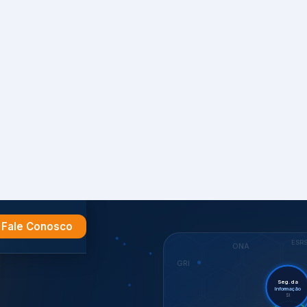
Fale Conosco
e
ESR
ONA
GRI
Seg. da
Informação
SI
Sust
Aud
ES
ISO 27701
Certif.
ISO
CDP
7001,
GHG