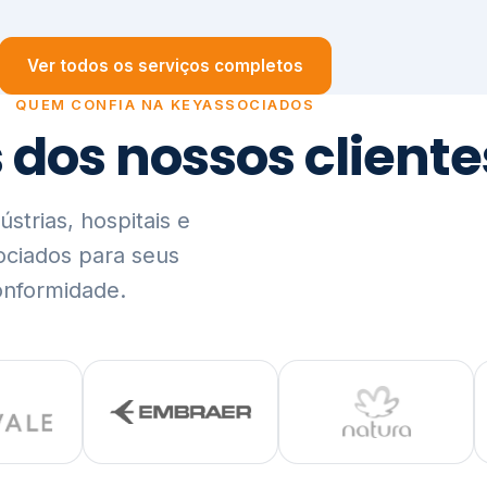
trias, hospitais e
ociados para seus
onformidade.
Ver lista completa de clientes (PDF)
Visão Holística e In
01
O Elo entre Estratégia, Go