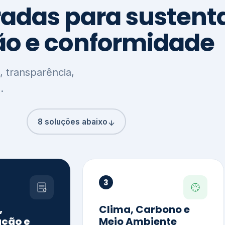
8 soluções abaixo
3
,
Clima, Carbono e
ção e
Meio Ambiente
o
Inventário de GEE
GHG Protocol
Metas climáticas
de – GRI / IIRC
Jornada climática
S S1 e S2
Plano de descarbonização
ficação externa
CDP
 ESG
Riscos e oportunidades
e materiais
climáticas