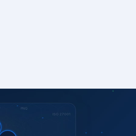
S
PNQ
ISO 27001
ent.
itorias
G
ISO 37001
KEY
Dow Jones
GESTÃO
ISO 14001