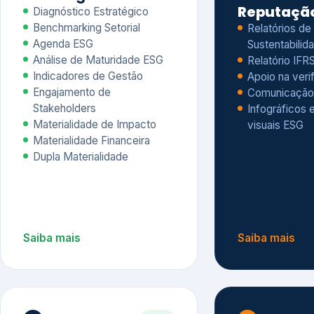
Materialidade Financeira
Dupla Materialidade
Saiba mais
Saiba mais
5
6
Governança e Riscos
Índices, R
Avaliação
Governança ESG
Mapeamento de Riscos ESG
Dow Jones Sus
Due diligence
ESG
Index – DJSI 
Integração ESG aos Riscos
ISE B3
Corporativos
Carbon Disclo