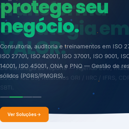
ISO 27701, ISO 42001, ISO 37001, ISO 9001, IS
14001, ISO 45001, ONA e PNQ — Gestão de re
sólidos (PGRS/PMGRS).
Ver Soluções
Soluções integ
gest
Atuação integrada para fortalecer estratégia
desempenho e conformidade