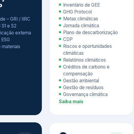
Relatórios climáticos
Créditos de carbono e
compensação
Gestão ambiental
Gestão de resíduos
Governança climática
Saiba mais
7
atings e
Educação
 ESG
Corporativa,
Liderança e
tainability
Soluções Digitais
/ CSA
Governança ESG
sure Project –
Palestras executivas