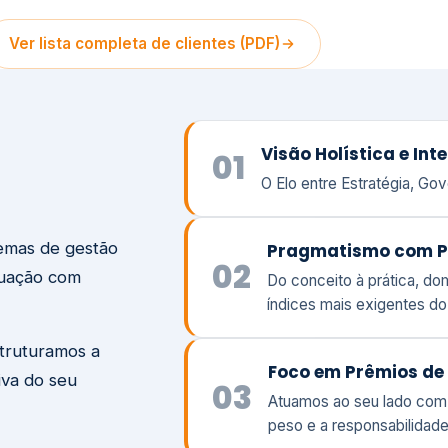
temas de gestão
Pragmatismo com P
02
tuação com
Do conceito à prática, d
índices mais exigentes d
struturamos a
Foco em Prêmios de 
iva do seu
03
Atuamos ao seu lado com
peso e a responsabilidade
Visão
Va
Clique aqui →