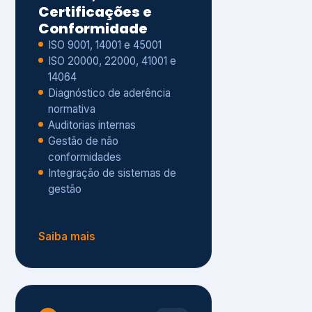
Gestão de não
conformidades
Integração de sistemas de
gestão
Saiba mais
8
Privacidade e
Proteção de Dados
Diagnóstico de adequação à
LGPD
ISO 27001 – Segurança da
Informação