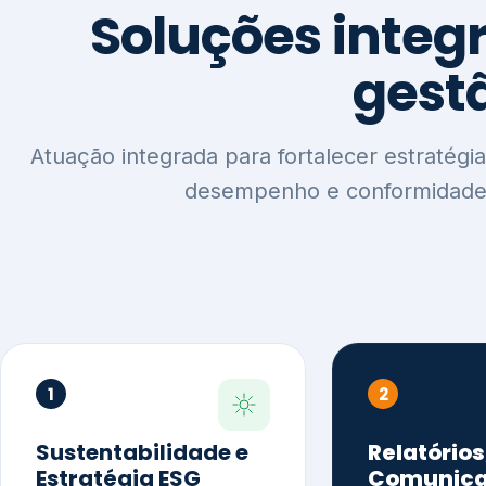
1
2
Sustentabilidade e
Relatórios
Estratégia ESG
Comunica
Reputaçã
Diagnóstico Estratégico
Benchmarking Setorial
Relatórios de
Agenda ESG
Sustentabilida
Análise de Maturidade ESG
Relatório IFR
Indicadores de Gestão
Apoio na veri
Engajamento de
Comunicação
Stakeholders
Infográficos 
Materialidade de Impacto
visuais ESG