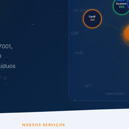
O
síduos
SBTi
Stakeholders
NOSSOS SERVIÇOS
radas para sustenta
ão e conformidade
, transparência,
.