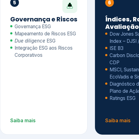
CDP
MSCI, Sustain
EcoVadis e S
Diagnóstico d
Plano de Açã
Ratings ESG
Saiba mais
Saiba mais
Alguns