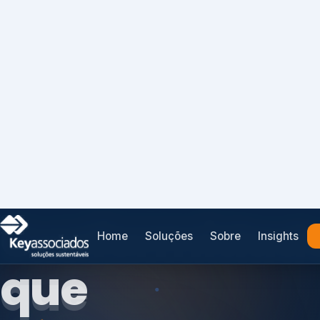
Home
Soluções
Sobre
Insights
SISTEMAS DE GESTÃO OTIMIZADOS E INTEGRADOS
Conformidad
que
protege seu
Índices de Mercado
negócio.
Mudanças Climáticas
Reputação e Cadeia
Reporte Regulatório
Consultoria, auditoria e treinamentos em ISO 2