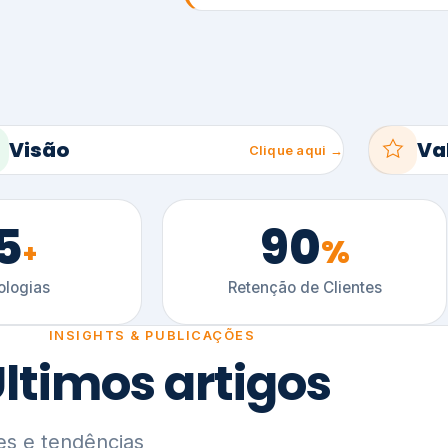
5
90
%
+
logias
Retenção de Clientes
INSIGHTS & PUBLICAÇÕES
ltimos artigos
es e tendências