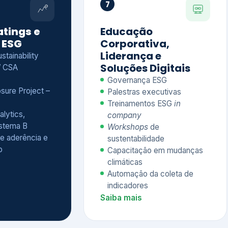
Treinamentos ESG
in
alytics,
company
istema B
Workshops
de
e aderência e
sustentabilidade
o
Capacitação em mudanças
climáticas
Automação da coleta de
indicadores
Saiba mais
Ver todos os serviços completos
QUEM CONFIA NA KEYASSOCIADOS
 dos nossos cliente