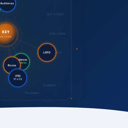
LGPD
Mudanças
Riscos
Climáticas
IFRS
S1 e S2
EcoVadis
Processos
bilidade,