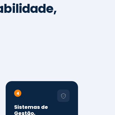
4
Sistemas de
Gestão,
Certificações e
Conformidade
ISO 9001, 14001 e 45001
ISO 20000, 22000, 41001 e
14064
Diagnóstico de aderência
normativa
Auditorias internas